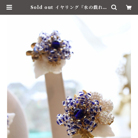
Sold out イヤリング『水の戯れ』
コスチュームジュエリー | Le Brill
ant / ル・ブリアン