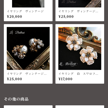
イヤリング ヴィンテージ
イヤリング ヴィンテージパ
ール
¥20,000
¥25,000
イヤリング ヴィンテージパ
イヤリング 白 スワロフス
ール、ヴィンテージパーツ、ベ
キー チェコ ハウライトタ
¥25,000
¥17,000
ネチアングラス
ーコイズ
その他の商品