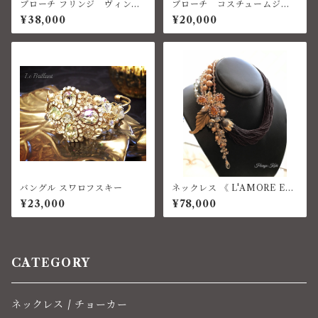
ブローチ フリンジ ヴィンテ
ブローチ コスチュームジュ
ージ
エリー ベネチアン
¥38,000
¥20,000
バングル スワロフスキー
ネックレス 《 L'AMORE ET
ERNO 》コスチュームジュエ
¥23,000
¥78,000
リー
CATEGORY
ネックレス / チョーカー