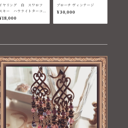
イヤリング 白 スワロフ
ブローチ ヴィンテージ
スキー ハウライトターコ
¥30,000
イズ
¥18,000