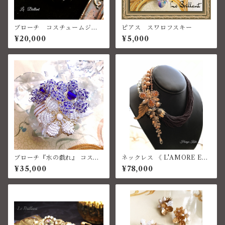
ブローチ コスチュームジュ
ピアス スワロフスキー
エリー ベネチアン
¥20,000
¥5,000
ブローチ『水の戯れ』 コスチ
ネックレス 《 L'AMORE ET
ュームジュエリー
ERNO 》コスチュームジュエ
¥35,000
¥78,000
リー