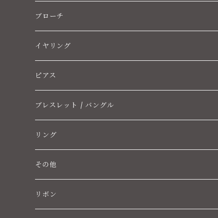
ブローチ
イヤリング
ピアス
ブレスレット / バングル
リング
その他
リボン