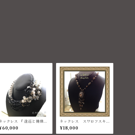
ネックレス 『 逡巡と僥倖の
ネックレス スワロフスキ
はざま 』コスチュームジュ
ー
¥60,000
¥18,000
エリー スワロフスキー