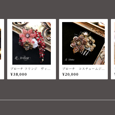
ブローチ フリンジ ヴィン
ブローチ コスチュームジ
テージ
ュエリー ベネチアン
¥38,000
¥20,000