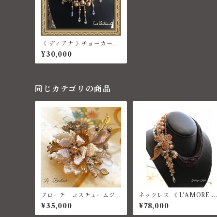
《 ディアナ 》チョーカー
コスチュームジュエリー
¥30,000
同じカテゴリの商品
ブローチ コスチュームジ
ネックレス 《 L'AMORE E
ュエリー ベネチアン
TERNO 》コスチュームジ
¥35,000
¥78,000
ュエリー