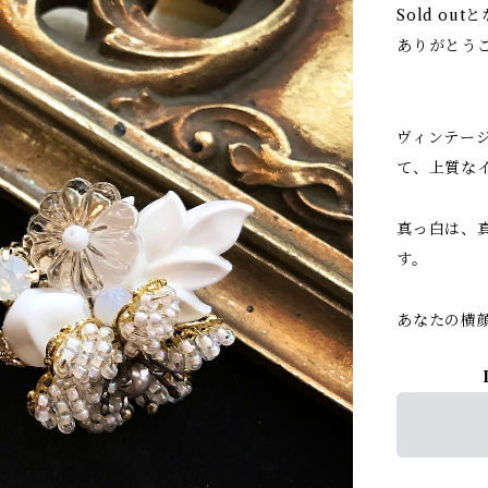
Sold ou
ありがとう
ヴィンテー
て、上質な
真っ白は、
す。
あなたの横