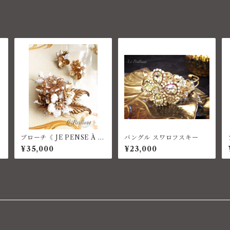
ブローチ《 JE PENSE À V
バングル スワロフスキー
OUS 》コスチュームジュエ
¥35,000
¥23,000
リー