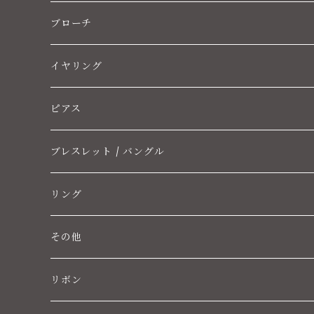
ブローチ
イヤリング
ピアス
ブレスレット / バングル
リング
その他
リボン