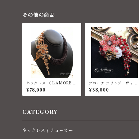
その他の商品
ネックレス 《 L'AMORE E
ブローチ フリンジ ヴィン
TERNO 》コスチュームジ
テージ
¥78,000
¥38,000
ュエリー
CATEGORY
ネックレス / チョーカー