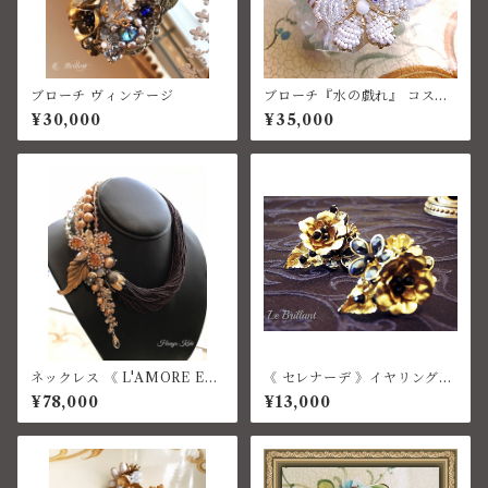
ブローチ ヴィンテージ
ブローチ『水の戯れ』 コスチ
ュームジュエリー
¥30,000
¥35,000
ネックレス 《 L'AMORE ET
《 セレナーデ 》イヤリング
ERNO 》コスチュームジュエ
コスチュームジュエリー
¥78,000
¥13,000
リー