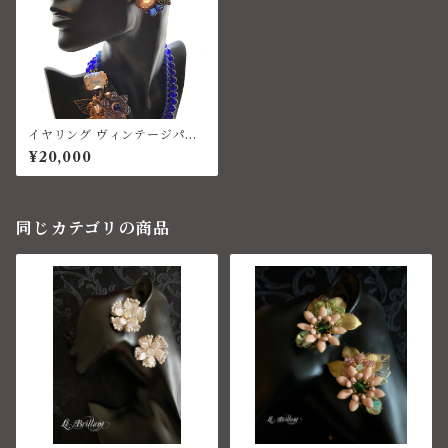
イヤリング ヴィンテージパー
ル ベネチアングラス コスチュ
¥20,000
ームジュエリー
同じカテゴリの商品