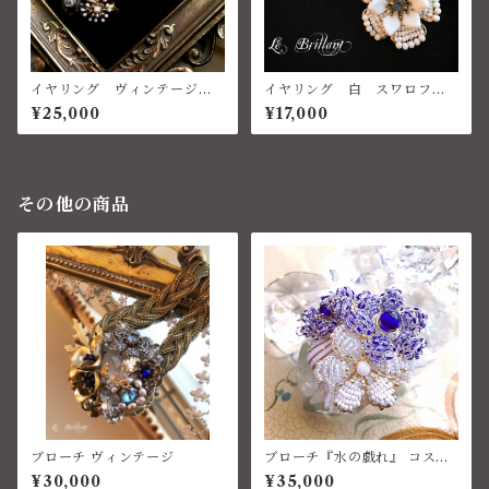
イヤリング ヴィンテージパ
イヤリング 白 スワロフス
ール、ヴィンテージパーツ、ベ
キー チェコ ハウライトタ
¥25,000
¥17,000
ネチアングラス
ーコイズ
その他の商品
ブローチ ヴィンテージ
ブローチ『水の戯れ』 コスチ
ュームジュエリー
¥30,000
¥35,000