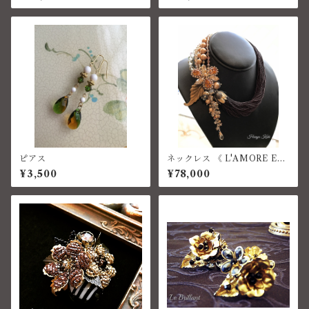
ピアス
ネックレス 《 L'AMORE ET
ERNO 》コスチュームジュエ
¥3,500
¥78,000
リー